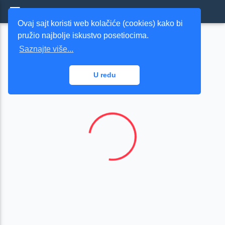
Burina.NET - Agregator RSS Novosti
Ovaj sajt koristi web kolačiće (cookies) kako bi
pružio najbolje iskustvo posetiocima.
Balkan
Saznajte više...
U redu
Loading...