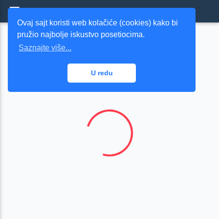
Burina.NET - Agregator RSS Novosti
Ovaj sajt koristi web kolačiće (cookies) kako bi
pružio najbolje iskustvo posetiocima.
Politika
Saznajte više...
U redu
Loading...